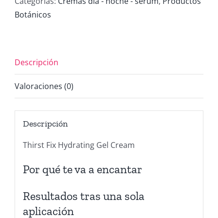
Categorías:
Cremas día - noche - serum
,
Productos
GEL
Botánicos
cantidad
Descripción
Valoraciones (0)
Descripción
Thirst Fix Hydrating Gel Cream
Por qué te va a encantar
Resultados tras una sola
aplicación