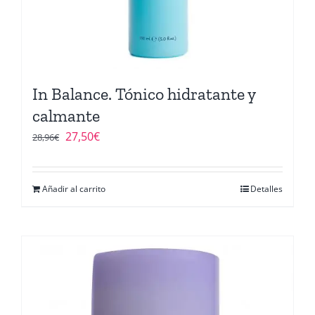
In Balance. Tónico hidratante y
calmante
El
El
27,50
€
28,96
€
precio
precio
original
actual
Añadir al carrito
Detalles
era:
es:
28,96€.
27,50€.