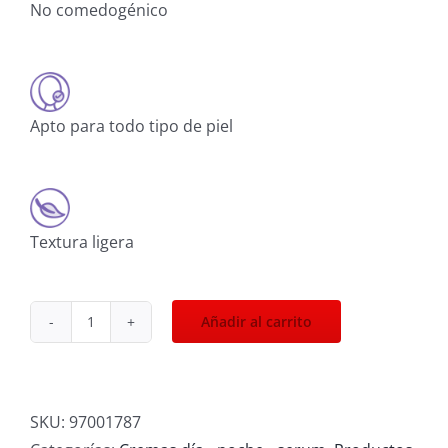
No comedogénico
Apto para todo tipo de piel
Textura ligera
Añadir al carrito
Crema
de
noche
bioadaptativa
SKU:
97001787
textura