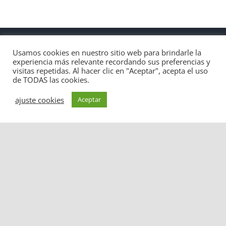
Usamos cookies en nuestro sitio web para brindarle la
experiencia más relevante recordando sus preferencias y
visitas repetidas. Al hacer clic en "Aceptar", acepta el uso
Esta web pertenece a:
de TODAS las cookies.
Julia Fuentes Vidal
ajuste cookies
Aceptar
.
B
CONTACTAR
Móvil:
+34 649686235
Email:
cuidateconjulia@gmail.com