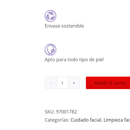
Envase sostenible
Apto para todo tipo de piel
Añadir al carrito
Agua
Micellar
Bioadaptativa
cantidad
SKU:
97001782
Categorías:
Cuidado facial
,
Limpieza fac