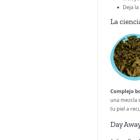
Deja la
La cienci
Complejo bo
una mezcla 
tu piel a re
Day Away