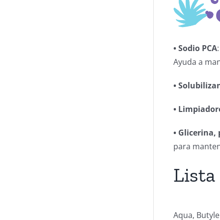
• Sodio PCA
Ayuda a mant
• Solubiliza
• Limpiador
• Glicerina,
para manten
Lista
Aqua, Butyle