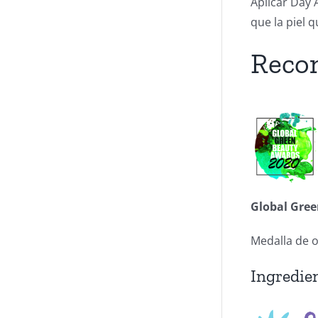
Aplicar Day 
que la piel 
Reco
Global Gre
Medalla de o
Ingredien