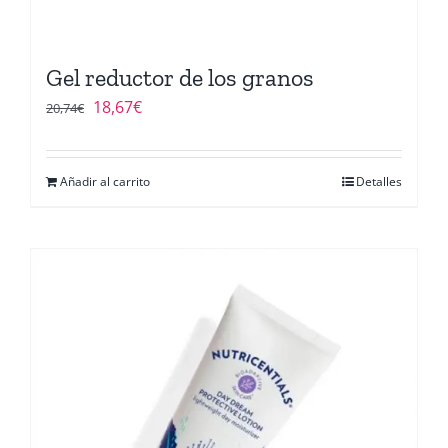
Gel reductor de los granos
El
El
18,67
€
20,74
€
precio
precio
original
actual
Añadir al carrito
Detalles
era:
es:
20,74€.
18,67€.