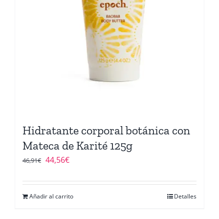
Hidratante corporal botánica con
Mateca de Karité 125g
El
El
44,56
€
46,91
€
precio
precio
original
actual
Añadir al carrito
Detalles
era:
es:
46,91€.
44,56€.