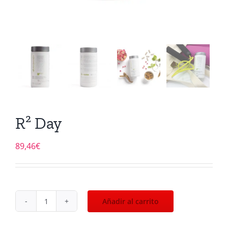
R² Day
89,46
€
Añadir al carrito
R²
Day