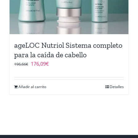
ageLOC Nutriol Sistema completo
para la caída de cabello
El
El
176,09
€
196,66
€
precio
precio
original
actual
Añadir al carrito
Detalles
era:
es:
196,66€.
176,09€.