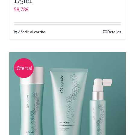
175ml
58,78
€
Añadir al carrito
Detalles
¡Oferta!