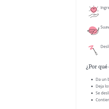
Ingr
Sua
Desl
¿Por qué 
Da un b
Deja lo
Se desl
Contien