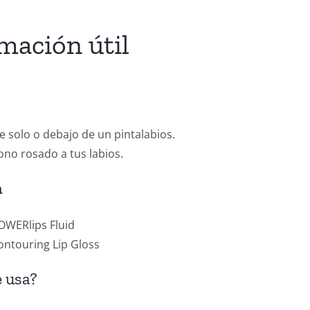
mación útil
 solo o debajo de un pintalabios.
tono rosado a tus labios.
n
OWERlips Fluid
ontouring Lip Gloss
 usa?