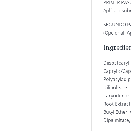
PRIMER PAS
Aplícalo sob
SEGUNDO P
(Opcional) A
Ingredie
Diisostearyl
Caprylic/Cap
Polyacyladip
Dilinoleate, 
Caryodendron
Root Extract
Butyl Ether, 
Dipalmitate,