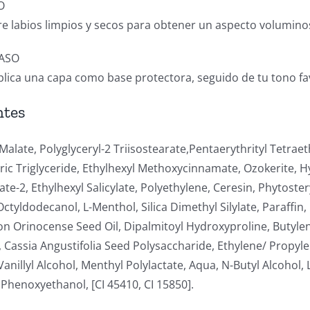
O
re labios limpios y secos para obtener un aspecto volumino
ASO
plica una capa como base protectora, seguido de tu tono fav
ntes
 Malate, Polyglyceryl-2 Triisostearate,Pentaerythrityl Tetra
ric Triglyceride, Ethylhexyl Methoxycinnamate, Ozokerite, 
ate-2, Ethylhexyl Salicylate, Polyethylene, Ceresin, Phytoste
Octyldodecanol, L-Menthol, Silica Dimethyl Silylate, Paraffin
 Orinocense Seed Oil, Dipalmitoyl Hydroxyproline, Butylene
, Cassia Angustifolia Seed Polysaccharide, Ethylene/ Propyle
Vanillyl Alcohol, Menthyl Polylactate, Aqua, N-Butyl Alcohol,
 Phenoxyethanol, [CI 45410, CI 15850].