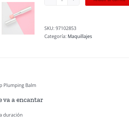
Lip
Plumping.
Brillo
de
SKU:
97102853
labios
Categoría:
Maquillajes
volumen
inmediato
cantidad
ip Plumping Balm
e va a encantar
a duración