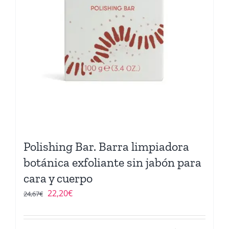
Polishing Bar. Barra limpiadora
botánica exfoliante sin jabón para
cara y cuerpo
El
El
22,20
€
24,67
€
precio
precio
original
actual