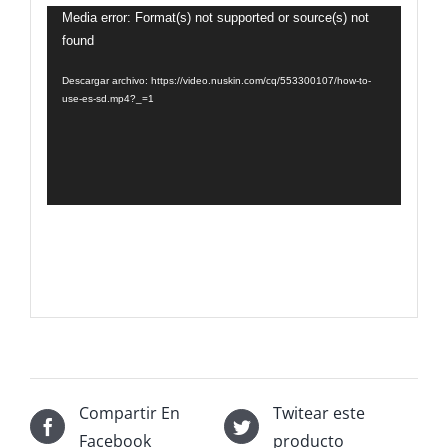
Reproductor
Media error: Format(s) not supported or source(s) not
found
de
vídeo
Descargar archivo: https://video.nuskin.com/cq/553300107/how-to-
use-es-sd.mp4?_=1
Compartir En
Twitear este
Facebook
producto