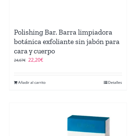
Polishing Bar. Barra limpiadora
botánica exfoliante sin jabón para
cara y cuerpo
El
El
22,20
€
24,67
€
precio
precio
original
actual
Añadir al carrito
Detalles
era:
es:
24,67€.
22,20€.