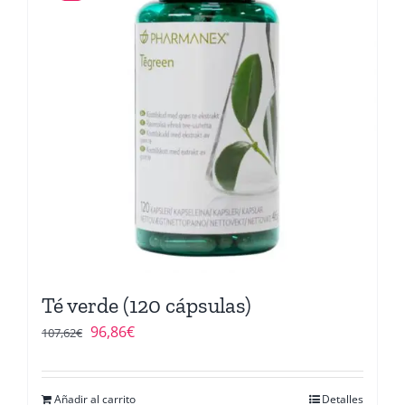
Té verde (120 cápsulas)
El
El
96,86
€
107,62
€
precio
precio
original
actual
Añadir al carrito
Detalles