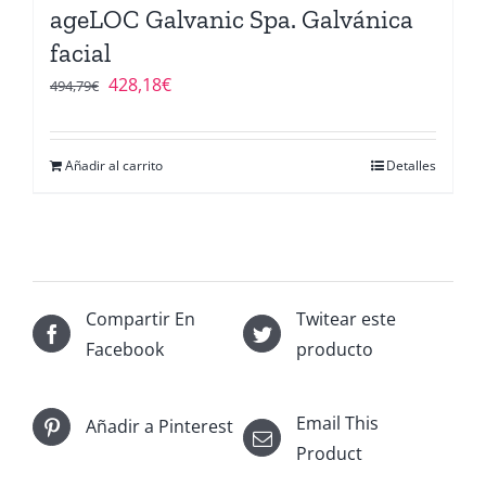
ageLOC Galvanic Spa. Galvánica
facial
El
El
428,18
€
494,79
€
precio
precio
original
actual
Añadir al carrito
Detalles
era:
es:
494,79€.
428,18€.
Compartir En
Twitear este
Facebook
producto
Email This
Añadir a Pinterest
Product