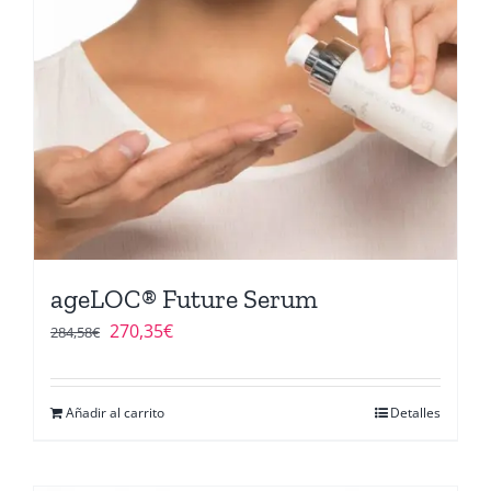
ageLOC® Future Serum
El
El
270,35
€
284,58
€
precio
precio
original
actual
Añadir al carrito
Detalles
era:
es:
284,58€.
270,35€.