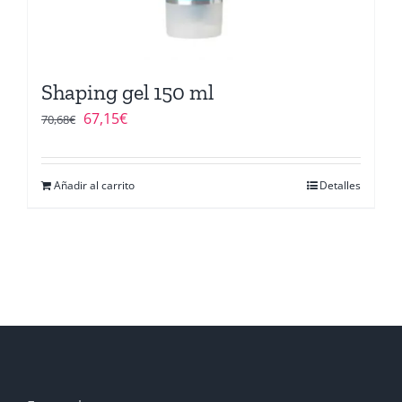
Shaping gel 150 ml
El
El
67,15
€
70,68
€
precio
precio
original
actual
Añadir al carrito
Detalles
era:
es:
70,68€.
67,15€.