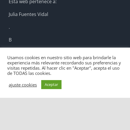
Esta web pertenece a:
Julia Fuentes Vidal
.
B
Usamos cookies en nuestro sitio web para brindarle la
CONTACTAR
experiencia más relevante recordando sus preferencias y
visitas repetidas. Al hacer clic en "Aceptar", acepta el uso
de TODAS las cookies.
Móvil:
+34 649686235
Email:
cuidateconjulia@gmail.com
ajuste cookies
Aceptar
NUESTRAS REDES SOCIALES