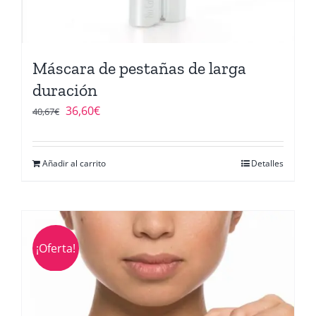
Máscara de pestañas de larga
duración
El
El
36,60
€
40,67
€
precio
precio
original
actual
Añadir al carrito
Detalles
era:
es:
40,67€.
36,60€.
¡Oferta!