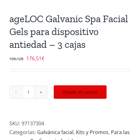
ageLOC Galvanic Spa Facial
Gels para dispositivo
antiedad – 3 cajas
El
El
176,51
€
196,12
€
precio
precio
original
actual
era:
es:
Añadir al carrito
196,12€.
176,51€.
ageLOC
Galvanic
Spa
Facial
SKU:
97137304
Gels
Categorías:
Galvánica facial
,
Kits y Promos
,
Para las
para