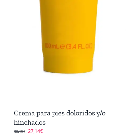
Crema para pies doloridos y/o
hinchados
El
El
27,14
€
30,15
€