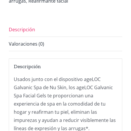
arrugas
,
Reafirmante facial
dispositivo
antiedad
-
Descripción
3
cajas
Valoraciones (0)
cantidad
Descripción
Usados junto con el dispositivo ageLOC
Galvanic Spa de Nu Skin, los ageLOC Galvanic
Spa Facial Gels te proporcionan una
experiencia de spa en la comodidad de tu
hogar y reafirman tu piel, eliminan las
impurezas y ayudan a reducir visiblemente las
líneas de expresión y las arrugas*.