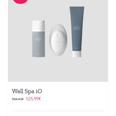
Well Spa iO
El
El
525,99
€
584,43
€
precio
precio
original
actual