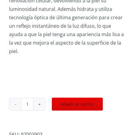
renovación celular, devolviendo a la piel su
luminosidad natural. Además hidrata y utiliza
tecnología óptica de última generación para crear
un reflejo instantáneo de la luz difuso, lo que
ayuda a que la piel tenga una apariencia más lisa a
la vez que mejora el aspecto de la superficie de la
piel.
Añadir al carrito
Crema
Reafirmante
y
Reductora
SKU:
97003903