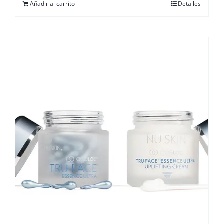
Añadir al carrito
Detalles
era:
es:
584,43€.
525,99€.