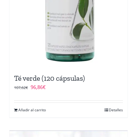
Té verde (120 cápsulas)
El
El
96,86
€
107,62
€
precio
precio
original
actual
Añadir al carrito
Detalles
era:
es:
107,62€.
96,86€.