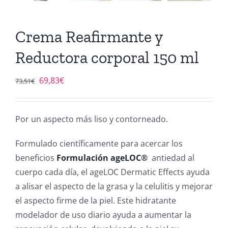
Crema Reafirmante y
Reductora corporal 150 ml
El
El
69,83
€
73,51
€
precio
precio
original
actual
Por un aspecto más liso y contorneado.
era:
es:
73,51€.
69,83€.
Formulado científicamente para acercar los
beneficios
Formulación ageLOC®
antiedad al
cuerpo cada día, el ageLOC Dermatic Effects ayuda
a alisar el aspecto de la grasa y la celulitis y mejorar
el aspecto firme de la piel. Este hidratante
modelador de uso diario ayuda a aumentar la