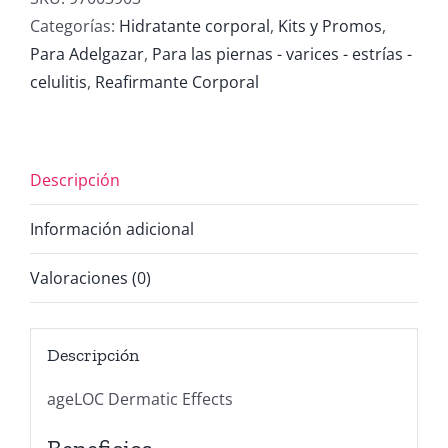
corporal
Categorías:
Hidratante corporal
,
Kits y Promos
,
150
Para Adelgazar
,
Para las piernas - varices - estrías -
ml
celulitis
,
Reafirmante Corporal
cantidad
Descripción
Información adicional
Valoraciones (0)
Descripción
ageLOC Dermatic Effects