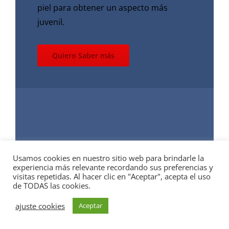
piel para obtener un aspecto más
juvenil.
Quiero Saber más
Usamos cookies en nuestro sitio web para brindarle la
experiencia más relevante recordando sus preferencias y
visitas repetidas. Al hacer clic en "Aceptar", acepta el uso
de TODAS las cookies.
CUIDADO
ajuste cookies
Aceptar