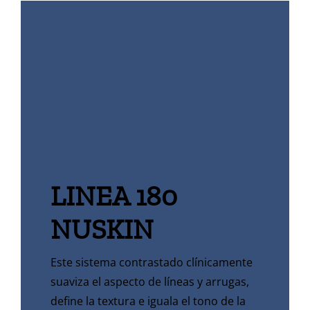
LINEA 180
NUSKIN
Este sistema contrastado clínicamente
suaviza el aspecto de líneas y arrugas,
define la textura e iguala el tono de la