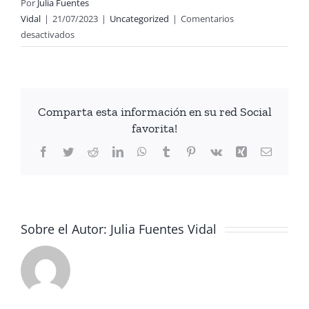
Por
Julia Fuentes
Vidal
|
21/07/2023
|
Uncategorized
|
Comentarios
en
desactivados
Consigue
pestañas
y
cejas
Comparta esta información en su red Social
deslumbrantes
favorita!
con
el
Facebook
Twitter
Reddit
LinkedIn
WhatsApp
Tumblr
Pinterest
Vk
Xing
Correo
Serum
electrón
Lash&Brow
de
NuSkin
|
Sobre el Autor:
Julia Fuentes Vidal
Reseña
y
Resultados