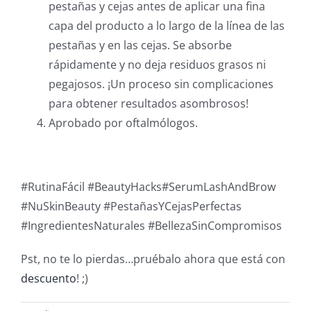
pestañas y cejas antes de aplicar una fina
capa del producto a lo largo de la línea de las
pestañas y en las cejas. Se absorbe
rápidamente y no deja residuos grasos ni
pegajosos. ¡Un proceso sin complicaciones
para obtener resultados asombrosos!
Aprobado por oftalmólogos.
#RutinaFácil #BeautyHacks#SerumLashAndBrow
#NuSkinBeauty #PestañasYCejasPerfectas
#IngredientesNaturales #BellezaSinCompromisos
Pst, no te lo pierdas…pruébalo ahora que está con
descuento
! ;)